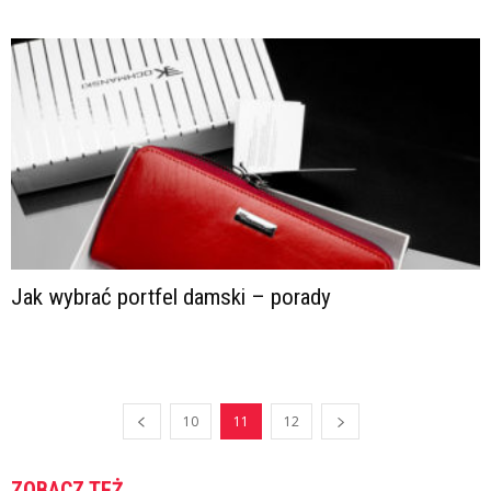
Jak wybrać portfel damski – porady
10
11
12
ZOBACZ TEŻ