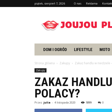
piątek, sierpień 7, 2026
O nas
Reklama
Kontak
Joujou.pl
DOM I OGRÓD
LIFESTYLE
MOTO
Strona główna
Zakupy
Zakaz handlu w niedziele 
Zakupy
ZAKAZ HANDLU 
POLACY?
Przez
julia
-
4 listopada 2020
1899
0