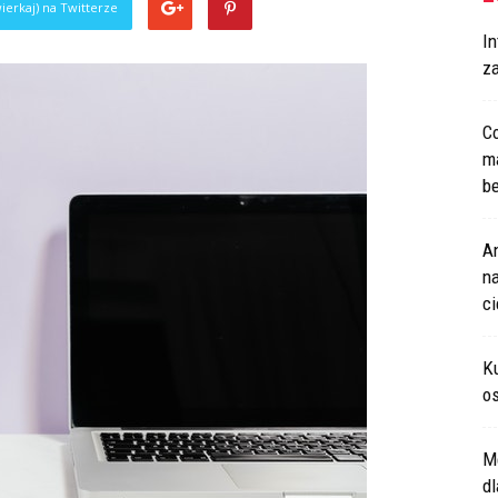
ierkaj) na Twitterze
In
za
Co
m
be
An
na
c
Ku
os
M
d