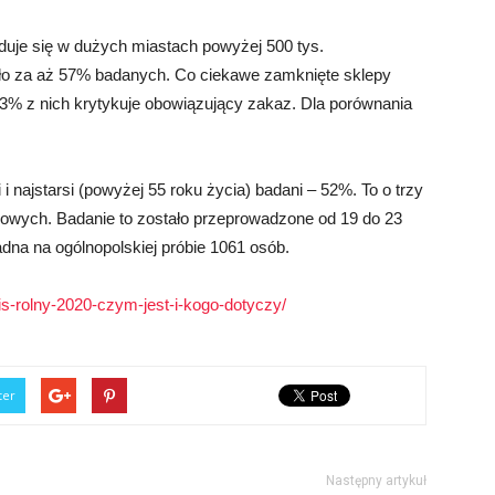
duje się w dużych miastach powyżej 500 tys.
ło za aż 57% badanych. Co ciekawe zamknięte sklepy
% z nich krytykuje obowiązujący zakaz. Dla porównania
i najstarsi (powyżej 55 roku życia) badani – 52%. To o trzy
kowych. Badanie to zostało przeprowadzone od 19 do 23
dna na ogólnopolskiej próbie 1061 osób.
is-rolny-2020-czym-jest-i-kogo-dotyczy/
ter
Następny artykuł