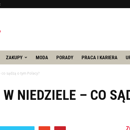
t
ZAKUPY
MODA
PORADY
PRACA I KARIERA
U
– co sądzą o tym Polacy?
W NIEDZIELE – CO SĄ
Z