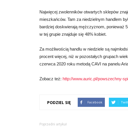
Najwięcej zwolenników otwartych sklepów znaj
mieszkańców. Tam za niedzielnym handlem by
bardziej doskwierają mężczyznom, ponieważ 53
w tej grupie znajduje się 48% kobiet.
Za możliwością handlu w niedziele są najmłodsi 
procent więcej, niż w pozostałych grupach wie
czerwca 2020 roku metodą CAVI na panelu Aria
Zobacz też:
http://www.auric.pl/powszechny-sp
PODZIEL SIĘ
Facebook
Twit
Poprzedni artykuł