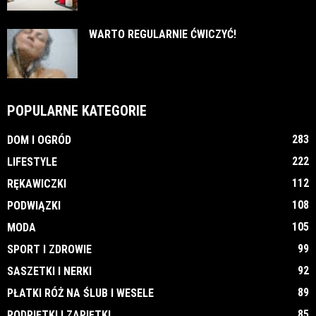
WARTO REGULARNIE ĆWICZYĆ!
POPULARNE KATEGORIE
283
DOM I OGRÓD
222
LIFESTYLE
112
RĘKAWICZKI
108
PODWIĄZKI
105
MODA
99
SPORT I ZDROWIE
92
SASZETKI I NERKI
89
PŁATKI RÓŻ NA ŚLUB I WESELE
85
PODPIĘTKI I ZAPIĘTKI