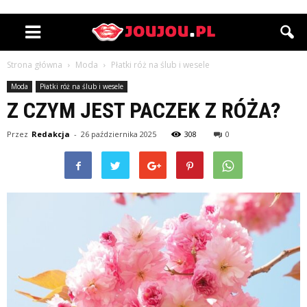
Strona główna
Moda
Płatki róż na ślub i wesele
Moda
Płatki róż na ślub i wesele
Z CZYM JEST PACZEK Z RÓŻA?
Przez
Redakcja
-
26 października 2025
308
0