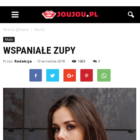
Strona główna
Moda
Moda
WSPANIAŁE ZUPY
Przez
Redakcja
-
13 września 2018
1603
0