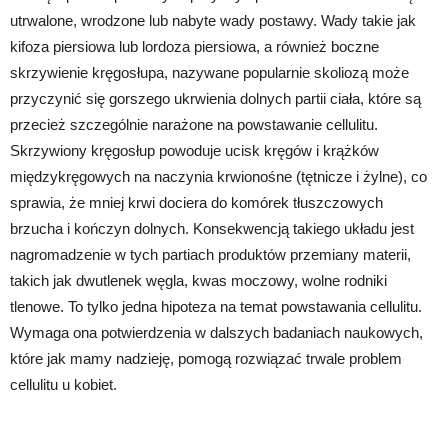
utrwalone, wrodzone lub nabyte wady postawy. Wady takie jak
kifoza piersiowa lub lordoza piersiowa, a również boczne
skrzywienie kręgosłupa, nazywane popularnie skoliozą może
przyczynić się gorszego ukrwienia dolnych partii ciała, które są
przecież szczególnie narażone na powstawanie cellulitu.
Skrzywiony kręgosłup powoduje ucisk kręgów i krążków
międzykręgowych na naczynia krwionośne (tętnicze i żylne), co
sprawia, że mniej krwi dociera do komórek tłuszczowych
brzucha i kończyn dolnych. Konsekwencją takiego układu jest
nagromadzenie w tych partiach produktów przemiany materii,
takich jak dwutlenek węgla, kwas moczowy, wolne rodniki
tlenowe. To tylko jedna hipoteza na temat powstawania cellulitu.
Wymaga ona potwierdzenia w dalszych badaniach naukowych,
które jak mamy nadzieję, pomogą rozwiązać trwale problem
cellulitu u kobiet.