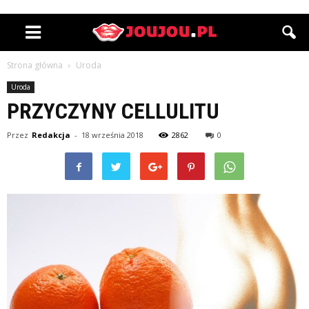
Strona główna
Uroda
Uroda
PRZYCZYNY CELLULITU
Przez
Redakcja
-
18 września 2018
2862
0