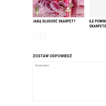
JAKĄ DŁUGOŚĆ SKARPET?
ILE POWIN
SKARPET
ZOSTAW ODPOWIEDŹ