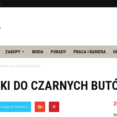
t
ZAKUPY
MODA
PORADY
PRACA I KARIERA
U
karpetki do czarnych butów?
TKI DO CZARNYCH BUT
Z
ierkaj) na Twitterze
In