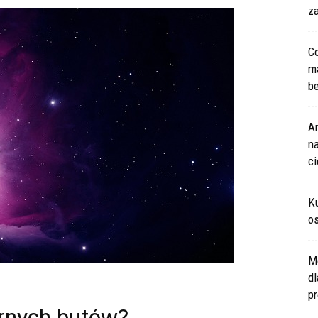
za
Co
m
be
An
na
c
Ku
os
M
d
pr
arnych butów?