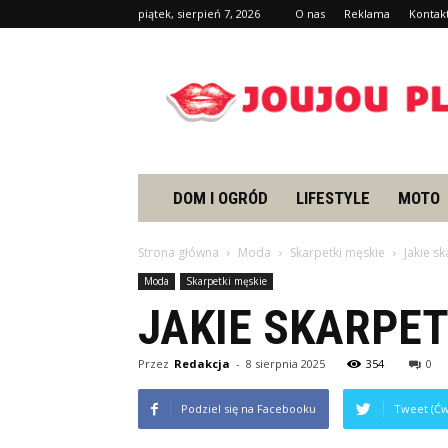
piątek, sierpień 7, 2026
O nas
Reklama
Kontak
Joujou.pl
DOM I OGRÓD
LIFESTYLE
MOTO
Strona główna
Moda
Skarpetki męskie
Jakie s
Moda
Skarpetki męskie
JAKIE SKARPE
Przez
Redakcja
-
8 sierpnia 2025
354
0
Podziel się na Facebooku
Tweet (Ćw