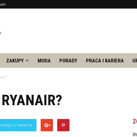
takt
ZAKUPY
MODA
PORADY
PRACA I KARIERA
U
air?
 RYANAIR?
Z
ierkaj) na Twitterze
In