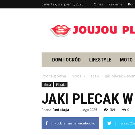
czwartek, sierpień 6, 2026
O nas
Reklama
Kon
Joujou.pl
DOM I OGRÓD
LIFESTYLE
MOTO
Strona główna
Moda
Plecaki
Jaki plecak w Ryan
Moda
Plecaki
JAKI PLECAK W
Przez
Redakcja
-
11 lutego 2025
484
0
Podziel się na Facebooku
Tweet (Ćw