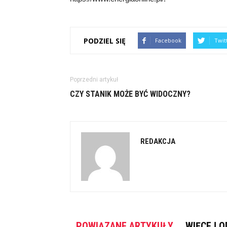
PODZIEL SIĘ
Facebook
Twit
Poprzedni artykuł
CZY STANIK MOŻE BYĆ WIDOCZNY?
REDAKCJA
POWIĄZANE ARTYKUŁY
WIĘCEJ O