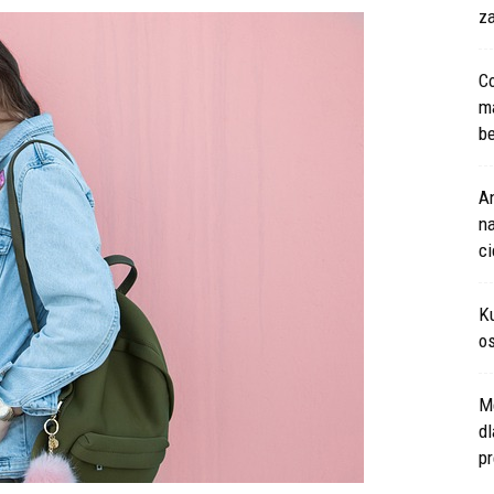
za
Co
m
be
An
na
c
Ku
os
M
d
pr