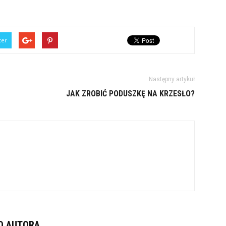
ter
Następny artykuł
JAK ZROBIĆ PODUSZKĘ NA KRZESŁO?
D AUTORA