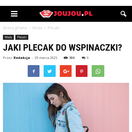
Strona główna
Moda
Plecaki
Moda
Plecaki
JAKI PLECAK DO WSPINACZKI?
Przez
Redakcja
-
29 marca 2025
384
0