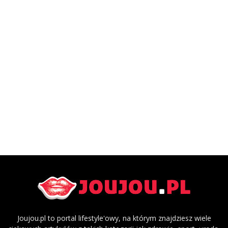
Joujou.pl to portal lifestyle'owy, na którym znajdziesz wiele