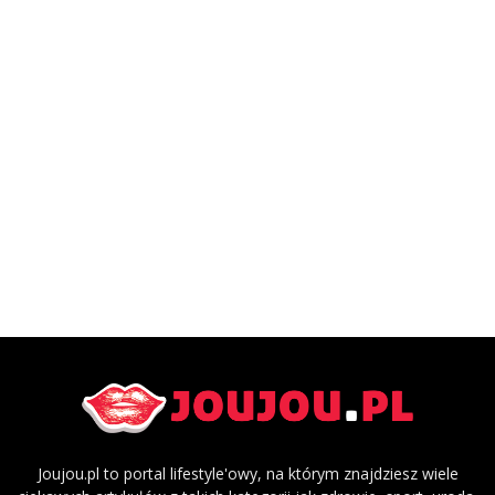
Joujou.pl to portal lifestyle'owy, na którym znajdziesz wiele