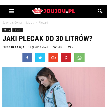
Strona główna
Moda
Plecaki
Moda
Plecaki
JAKI PLECAK DO 30 LITRÓW?
Przez
Redakcja
-
18 grudnia 2024
285
0