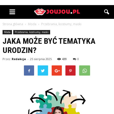
Strona główna
Moda
Przebrania, kostiumy, maski
Moda
Przebrania, kostiumy, maski
JAKA MOŻE BYĆ TEMATYKA
URODZIN?
Przez
Redakcja
-
25 sierpnia 2025
439
0