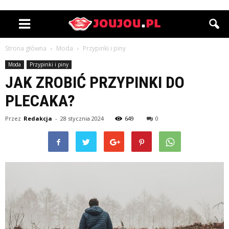
Strona główna
Moda
Przypinki i piny
Moda
Przypinki i piny
JAK ZROBIĆ PRZYPINKI DO
PLECAKA?
Przez
Redakcja
-
28 stycznia 2024
649
0