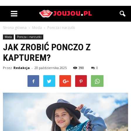
Strona główna
Moda
Poncza i narzutki
Moda
Poncza i narzutki
JAK ZROBIĆ PONCZO Z
KAPTUREM?
Przez
Redakcja
-
20 października 2025
390
0