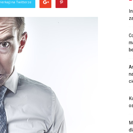
ierkaj) na Twitterze
In
za
Co
m
be
An
na
c
Ku
os
M
d