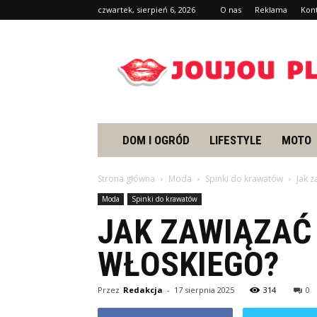
czwartek, sierpień 6, 2026
O nas
Reklama
Kon
Joujou.pl
DOM I OGRÓD
LIFESTYLE
MOTO
Strona główna
Moda
Spinki do krawatów
Jak z
Moda
Spinki do krawatów
JAK ZAWIĄZAĆ
WŁOSKIEGO?
Przez
Redakcja
-
17 sierpnia 2025
314
0