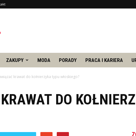
takt
ZAKUPY
MODA
PORADY
PRACA I KARIERA
U
awiązać krawat do kołnierzyka typu włoskiego?
 KRAWAT DO KOŁNIER
Z