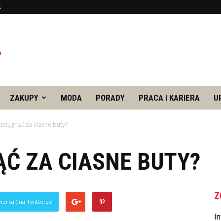
t
ZAKUPY
MODA
PORADY
PRACA I KARIERA
U
ozciągnąć za ciasne buty?
ĄĆ ZA CIASNE BUTY?
Z
ierkaj) na Twitterze
In