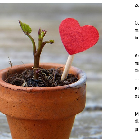
za
Co
m
be
An
na
c
Ku
os
M
d
pr