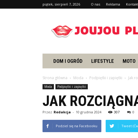
piątek, sierpień 7, 2026
O nas
Reklama
Kontak
Joujou.pl
DOM I OGRÓD
LIFESTYLE
MOTO
Strona główna
Moda
Podpiętki i zapiętki
Jak r
Moda
Podpiętki i zapiętki
JAK ROZCIĄGN
Przez
Redakcja
-
10 grudnia 2024
307
0
Podziel się na Facebooku
Tweet (Ćw