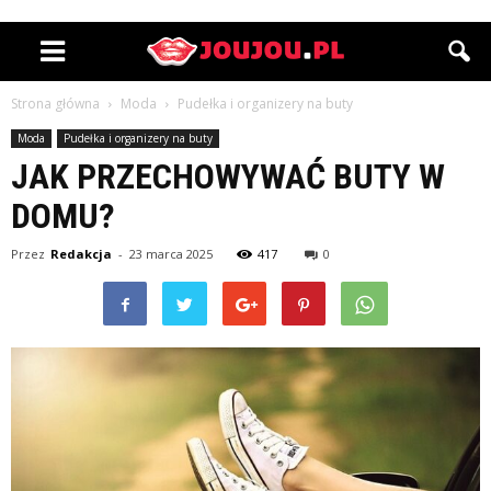
Strona główna
Moda
Pudełka i organizery na buty
Moda
Pudełka i organizery na buty
JAK PRZECHOWYWAĆ BUTY W
DOMU?
Przez
Redakcja
-
23 marca 2025
417
0