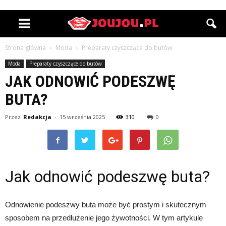
Strona główna
Moda
Preparaty czyszczące do butów
Moda
Preparaty czyszczące do butów
JAK ODNOWIĆ PODESZWĘ
BUTA?
Przez
Redakcja
-
15 września 2025
310
0
Jak odnowić podeszwę buta?
Odnowienie podeszwy buta może być prostym i skutecznym
sposobem na przedłużenie jego żywotności. W tym artykule