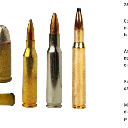
za
Co
m
be
An
na
c
Ku
os
M
d
pr