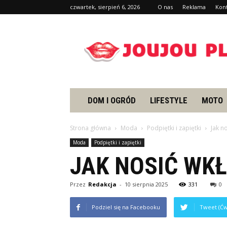
czwartek, sierpień 6, 2026
O nas
Reklama
Kon
Joujou.pl
DOM I OGRÓD
LIFESTYLE
MOTO
Strona główna
Moda
Podpiętki i zapiętki
Jak n
Moda
Podpiętki i zapiętki
JAK NOSIĆ WK
Przez
Redakcja
-
10 sierpnia 2025
331
0
Podziel się na Facebooku
Tweet (Ćw