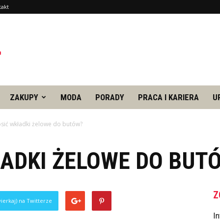
takt
ZAKUPY
MODA
PORADY
PRACA I KARIERA
U
osić wkładki żelowe do butów?
ŁADKI ŻELOWE DO BUT
Z
ierkaj) na Twitterze
In