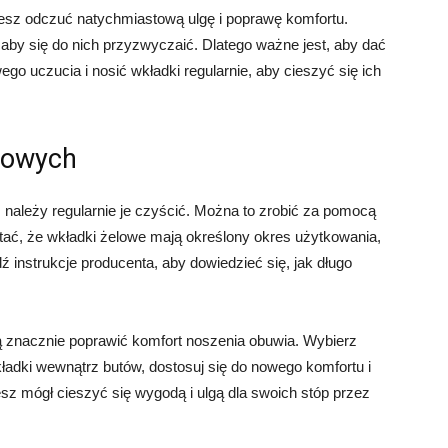
esz odczuć natychmiastową ulgę i poprawę komfortu.
by się do nich przyzwyczaić. Dlatego ważne jest, aby dać
go uczucia i nosić wkładki regularnie, aby cieszyć się ich
elowych
należy regularnie je czyścić. Można to zrobić za pomocą
tać, że wkładki żelowe mają określony okres użytkowania,
instrukcje producenta, aby dowiedzieć się, jak długo
znacznie poprawić komfort noszenia obuwia. Wybierz
kładki wewnątrz butów, dostosuj się do nowego komfortu i
iesz mógł cieszyć się wygodą i ulgą dla swoich stóp przez