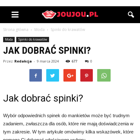
Strona główna
Moda
Spinki do krawatów
Moda
Spinki do krawatów
JAK DOBRAĆ SPINKI?
Przez
Redakcja
-
9 marca 2024
677
0
Jak dobrać spinki?
Wybór odpowiednich spinek do mankietów może być trudnym
zadaniem, zwłaszcza dla osób, które nie mają doświadczenia w
tym zakresie. W tym artykule omówimy kilka wskazówek, które
pomogą Ci dokonać właściwego wyboru.