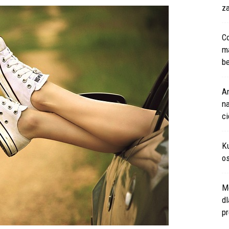
za
Co
m
be
An
na
c
Ku
os
M
d
pr