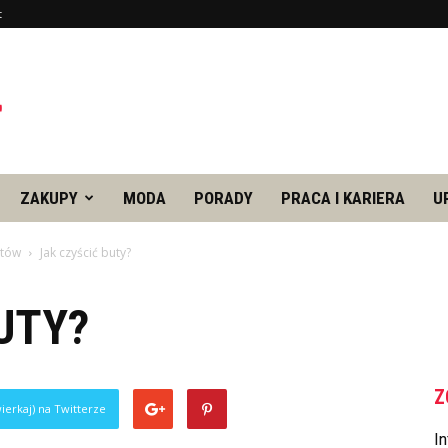
t
ZAKUPY
MODA
PORADY
PRACA I KARIERA
U
utów
Jak czyścić buty?
UTY?
Z
ierkaj) na Twitterze
In