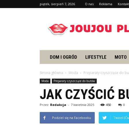
piątek, sierpień 7, 2026
O nas
Reklama
Kontak
Joujou.pl
DOM I OGRÓD
LIFESTYLE
MOTO
Strona główna
Moda
Preparaty czyszczące do b
Moda
Preparaty czyszczące do butów
JAK CZYŚCIĆ B
Przez
Redakcja
-
7 kwietnia 2025
450
0
Podziel się na Facebooku
Tweet (Ćw