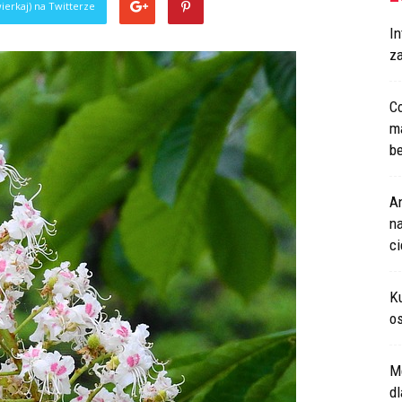
ierkaj) na Twitterze
In
za
Co
m
be
An
na
c
Ku
os
M
d