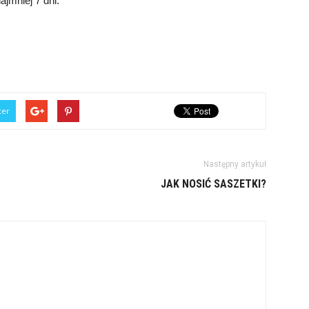
jmniej 7 dni.
ter
Następny artykuł
JAK NOSIĆ SASZETKI?