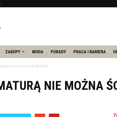
t
ZAKUPY
MODA
PORADY
PRACA I KARIERA
U
 maturą nie można ścinać włosów?
 MATURĄ NIE MOŻNA Ś
Z