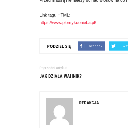
Przed maturą nie należy ścinać włosów na co na
Link tagu HTML:
https://www.plomykdonieba.pl/
PODZIEL SIĘ
Facebook
Twit
Poprzedni artykuł
JAK DZIAŁA WAHNIK?
REDAKCJA