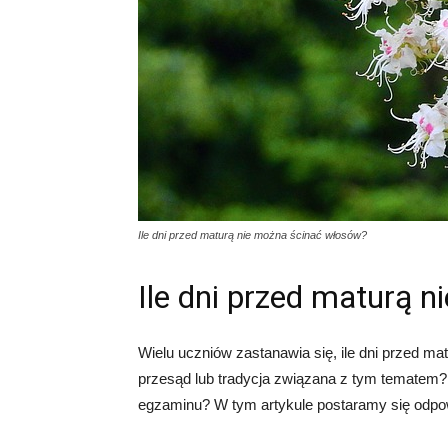
Ile dni przed maturą nie można ścinać włosów?
Ile dni przed maturą 
Wielu uczniów zastanawia się, ile dni przed mat
przesąd lub tradycja związana z tym tematem?
egzaminu? W tym artykule postaramy się odpow