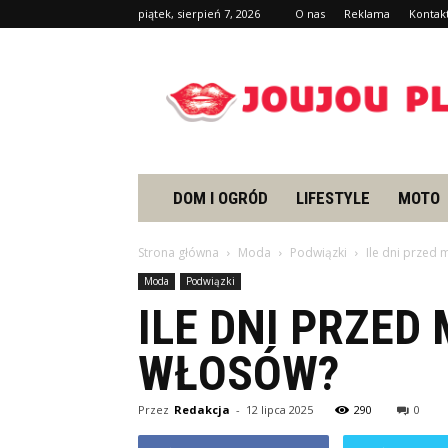
piątek, sierpień 7, 2026
O nas
Reklama
Kontak
Joujou.pl
DOM I OGRÓD
LIFESTYLE
MOTO
Strona główna
Moda
Podwiązki
Ile dni przed
Moda
Podwiązki
ILE DNI PRZED
WŁOSÓW?
Przez
Redakcja
-
12 lipca 2025
290
0