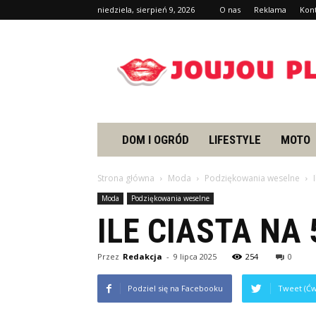
niedziela, sierpień 9, 2026
O nas
Reklama
Kon
Joujou.pl
DOM I OGRÓD
LIFESTYLE
MOTO
Strona główna
Moda
Podziękowania weselne
Moda
Podziękowania weselne
ILE CIASTA NA
Przez
Redakcja
-
9 lipca 2025
254
0
Podziel się na Facebooku
Tweet (Ćw