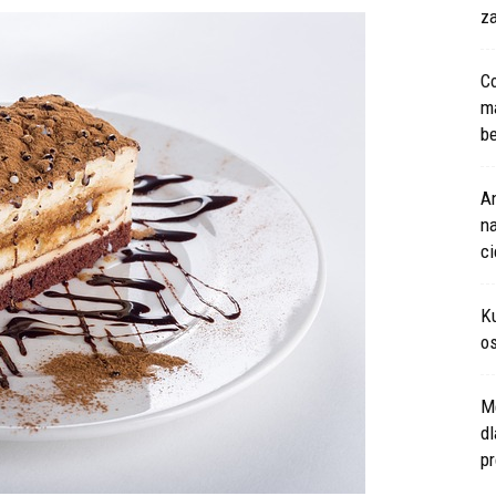
za
Co
m
be
An
na
c
Ku
os
M
d
pr