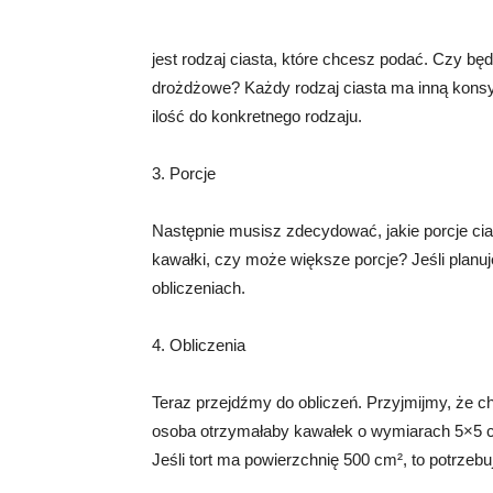
jest rodzaj ciasta, które chcesz podać. Czy będ
drożdżowe? Każdy rodzaj ciasta ma inną konsys
ilość do konkretnego rodzaju.
3. Porcje
Następnie musisz zdecydować, jakie porcje c
kawałki, czy może większe porcje? Jeśli planuj
obliczeniach.
4. Obliczenia
Teraz przejdźmy do obliczeń. Przyjmijmy, że ch
osoba otrzymałaby kawałek o wymiarach 5×5 c
Jeśli tort ma powierzchnię 500 cm², to potrzeb