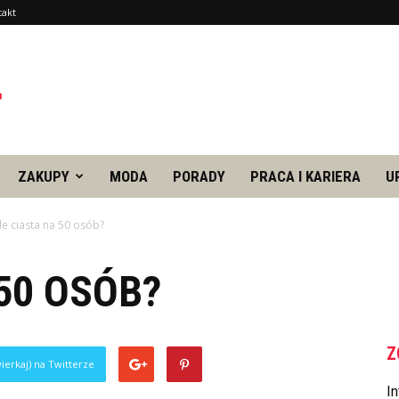
takt
ZAKUPY
MODA
PORADY
PRACA I KARIERA
U
Ile ciasta na 50 osób?
 50 OSÓB?
Z
ierkaj) na Twitterze
In