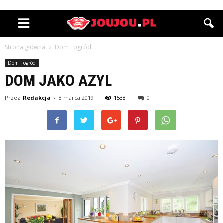
Strona główna
Dom i ogród
Dom i ogród
DOM JAKO AZYL
Przez
Redakcja
-
8 marca 2019
1538
0