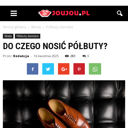
Strona główna
Moda
Półbuty damskie
Moda
Półbuty damskie
DO CZEGO NOSIĆ PÓŁBUTY?
Przez
Redakcja
-
16 kwietnia 2025
283
0