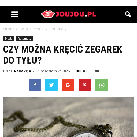
Strona główna
Moda
Rotomaty
Moda
Rotomaty
CZY MOŻNA KRĘCIĆ ZEGAREK
DO TYŁU?
Przez
Redakcja
-
18 października 2025
360
0