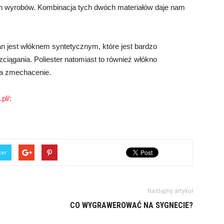
ch wyrobów. Kombinacja tych dwóch materiałów daje nam
stan jest włóknem syntetycznym, które jest bardzo
ciągania. Poliester natomiast to również włókno
 na zmechacenie.
pl/:
ter
Następny artykuł
CO WYGRAWEROWAĆ NA SYGNECIE?