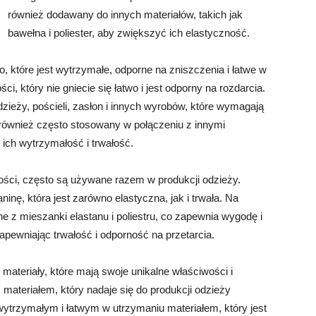
również dodawany do innych materiałów, takich jak
bawełna i poliester, aby zwiększyć ich elastyczność.
no, które jest wytrzymałe, odporne na zniszczenia i łatwe w
ci, który nie gniecie się łatwo i jest odporny na rozdarcia.
dzieży, pościeli, zasłon i innych wyrobów, które wymagają
st również często stosowany w połączeniu z innymi
 ich wytrzymałość i trwałość.
wości, często są używane razem w produkcji odzieży.
inę, która jest zarówno elastyczna, jak i trwała. Na
 z mieszanki elastanu i poliestru, co zapewnia wygodę i
apewniając trwałość i odporność na przetarcia.
 materiały, które mają swoje unikalne właściwości i
materiałem, który nadaje się do produkcji odzieży
t wytrzymałym i łatwym w utrzymaniu materiałem, który jest