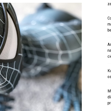
za
Co
m
be
An
na
c
Ku
os
M
d
pr