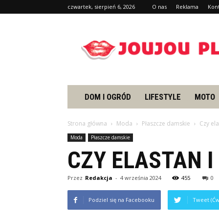
czwartek, sierpień 6, 2026
O nas
Reklama
Kon
Joujou.pl
DOM I OGRÓD
LIFESTYLE
MOTO
Strona główna
Moda
Płaszcze damskie
Czy ela
Moda
Płaszcze damskie
CZY ELASTAN I
Przez
Redakcja
-
4 września 2024
455
0
Podziel się na Facebooku
Tweet (Ćw