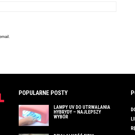
email.
POPULARNE POSTY
P
LAMPY UV DO UTRWALANIA
D
HYBRYDY – NAJLEPSZY
WYBÓR
L
R