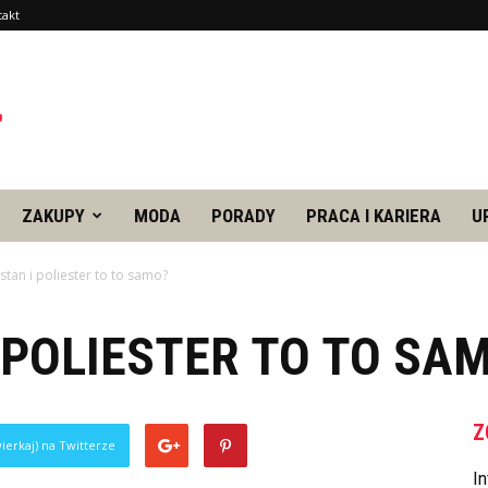
takt
ZAKUPY
MODA
PORADY
PRACA I KARIERA
U
stan i poliester to to samo?
 POLIESTER TO TO SA
Z
ierkaj) na Twitterze
In