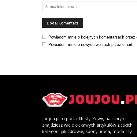
Powiadom mnie o kolejnych komentarzach przez 
Powiadom mnie o nowych wpisach przez email.
Joujou.pl to portal lifestyle'owy, na którym
znajdziesz wiele ciekawych artykułów z takich
kategorii jak zdrowie, sport, uroda, moda czy