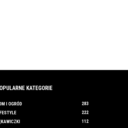
OPULARNE KATEGORIE
283
OM I OGRÓD
222
IFESTYLE
112
ĘKAWICZKI