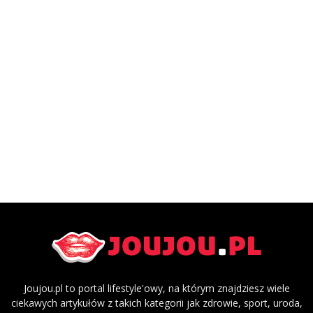
Joujou.pl to portal lifestyle'owy, na którym znajdziesz wiele
ciekawych artykułów z takich kategorii jak zdrowie, sport, uroda,