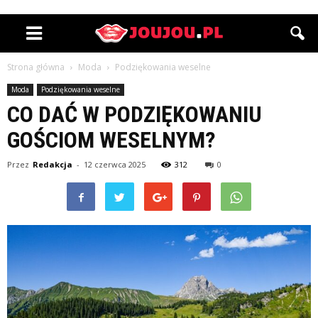
Strona główna
Moda
Podziękowania weselne
Moda
Podziękowania weselne
CO DAĆ W PODZIĘKOWANIU
GOŚCIOM WESELNYM?
Przez
Redakcja
-
12 czerwca 2025
312
0