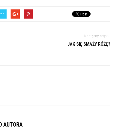
ter
Następny artykuł
JAK SIĘ SMAŻY RÓŻĘ?
D AUTORA