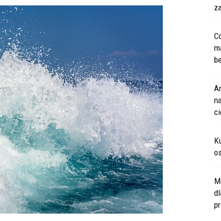
za
Co
m
be
An
na
c
Ku
os
M
d
pr