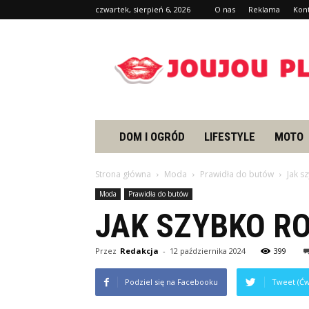
czwartek, sierpień 6, 2026
O nas
Reklama
Kon
Joujou.pl
DOM I OGRÓD
LIFESTYLE
MOTO
Strona główna
Moda
Prawidła do butów
Jak s
Moda
Prawidła do butów
JAK SZYBKO RO
Przez
Redakcja
-
12 października 2024
399
Podziel się na Facebooku
Tweet (Ćw