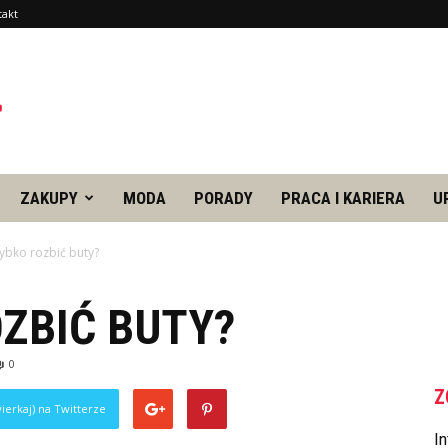
takt
ZAKUPY
MODA
PORADY
PRACA I KARIERA
U
zybko rozbić buty?
ZBIĆ BUTY?
0
Z
ierkaj) na Twitterze
In