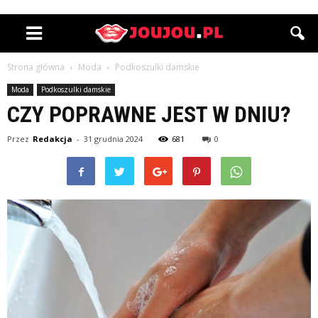
Strona główna
Moda
Podkoszulki damskie
Moda
Podkoszulki damskie
CZY POPRAWNE JEST W DNIU?
Przez
Redakcja
-
31 grudnia 2024
681
0