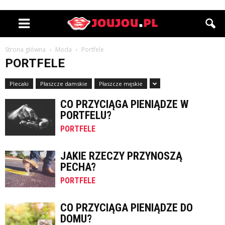
Strona główna
Moda
Portfele
PORTFELE
Plecaki
Płaszcze damskie
Płaszcze męskie
CO PRZYCIĄGA PIENIĄDZE W
PORTFELU?
PORTFELE
JAKIE RZECZY PRZYNOSZĄ
PECHA?
PORTFELE
CO PRZYCIĄGA PIENIĄDZE DO
DOMU?